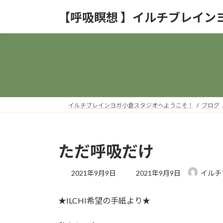
コ
ナ
【呼吸瞑想 】イルチブレイン
ン
ビ
テ
ゲ
ン
ー
ツ
シ
へ
ョ
ス
ン
キ
に
ッ
移
イルチブレインヨガ小倉スタジオへようこそ！
ブログ
プ
動
ただ呼吸だけ
最
2021年9月9日
2021年9月9日
イルチ
終
更
★ILCHI希望の手紙より★
新
日
時