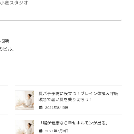
oga小倉スタジオ
ル5階
のビル。
夏バテ予防に役立つ！ブレイン体操＆呼吸
瞑想で暑い夏を乗り切ろう！
2021年8月5日
「腸が健康なら幸せホルモンが出る」
2021年7月8日