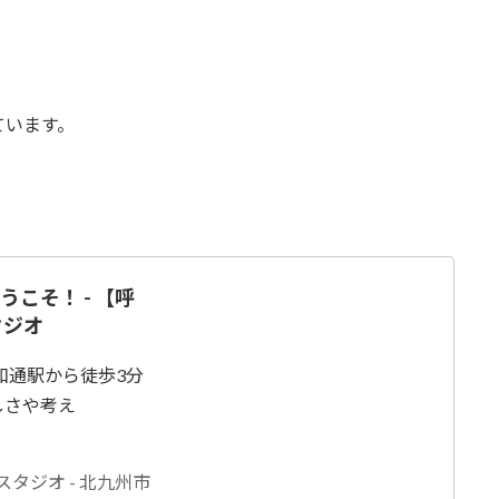
ています。
こそ！ - 【呼
タジオ
和通駅から徒歩3分
しさや考え
タジオ - 北九州市