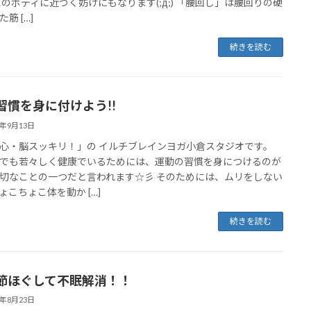
想のボディに近づく妨げにもなります(;д;) 「腰回し」は腰回りの硬
筋 […]
続きを読む
習慣を身に付けよう!!
7年9月13日
心・脳スッキリ！」の イルチブレインヨガ小倉スタジオです。
でも若々しく健康でいるためには、運動の習慣を身につけるのが
切なことの一つだと言われます☆彡 そのためには、ムリをしない
ょこちょこ体を動か […]
続きを読む
節ほぐして不眠解消！！
7年8月23日