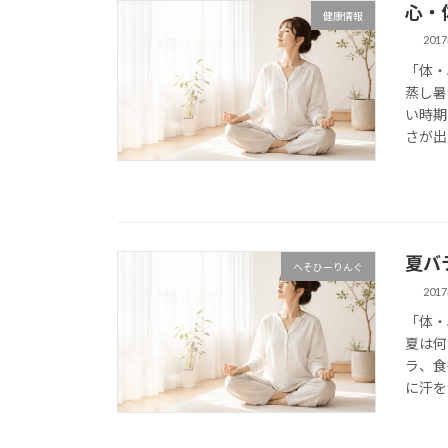
心・
健康情報
201
「体・
蒸し暑
い時期
さが出
夏バ
へそひーりんぐ
201
「体・
夏は何
ラ、食
に汗を