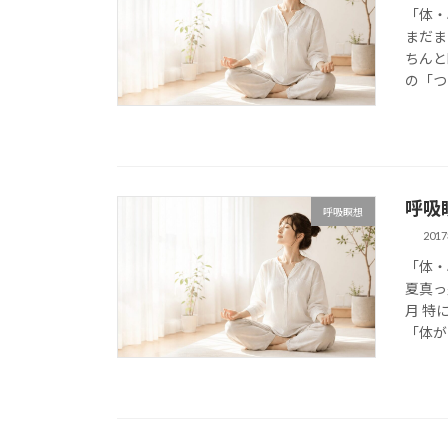
「体・
まだま
ちんと
の「つ
呼吸
呼吸瞑想
201
「体・
夏真っ
月 特
「体が