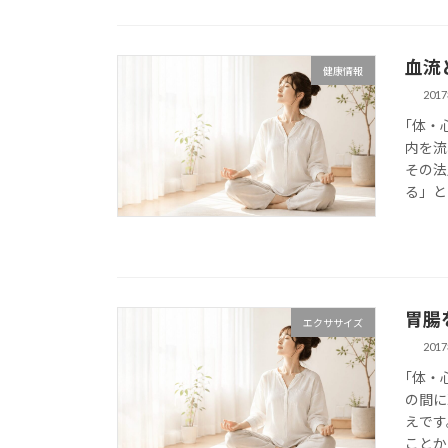
血流
健康情報
201
｢体・
内を流
その法
る」と
胃腸
エクササイズ
201
｢体・
の間に
えです
ことか