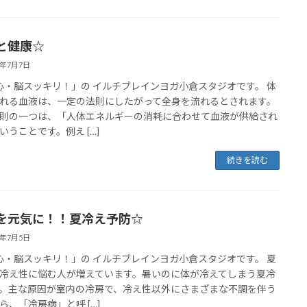
と健康☆
7年7月7日
心・脳スッキリ！」の イルチブレインヨガ小倉スタジオです。 体
れる血液は、一定の法則にしたがって全身を流れるとされます。
則の一つは、「人体エネルギーの消耗に合わせて血液が供給され
いうことです。例え […]
続きを読む
を元気に！！夏冷え予防☆
7年7月5日
心・脳スッキリ！」の イルチブレインヨガ小倉スタジオです。 夏
冷え性に悩む人が増えています。暑いのに体が冷えてしまう夏冷
。主な原因が室内の冷房で、冷え性以外にさまざまな不調を伴う
ら、「冷房病」と呼 […]