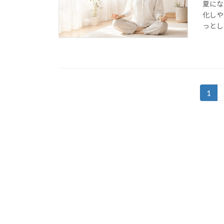
夏にな
化しや
っとし
投
1
固
定
稿
ペ
の
ー
ジ
ペ
ー
ジ
送