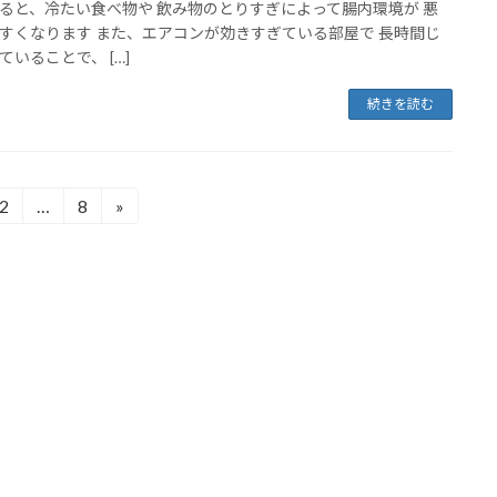
ると、冷たい食べ物や 飲み物のとりすぎによって腸内環境が 悪
すくなります また、エアコンが効きすぎている部屋で 長時間じ
ていることで、 […]
続きを読む
2
…
8
»
固
固
定
定
ペ
ペ
ー
ー
ジ
ジ