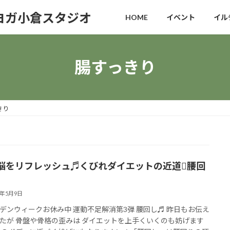
ヨガ小倉スタジオ
HOME
イベント
イル
腸すっきり
きり
脳をリフレッシュ♬くびれダイエットの近道腰回
0年5月9日
デンウィークお休み中 運動不足解消第3弾 腰回し♬ 昨日もお伝え
たが 骨盤や骨格の歪みは ダイエットを上手くいくのも妨げます