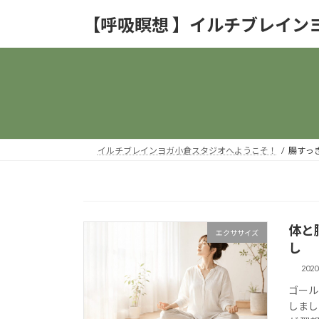
コ
ナ
【呼吸瞑想 】イルチブレイン
ン
ビ
テ
ゲ
ン
ー
ツ
シ
へ
ョ
ス
ン
キ
に
ッ
移
イルチブレインヨガ小倉スタジオへようこそ！
腸すっ
プ
動
体と
エクササイズ
し
202
ゴール
しまし