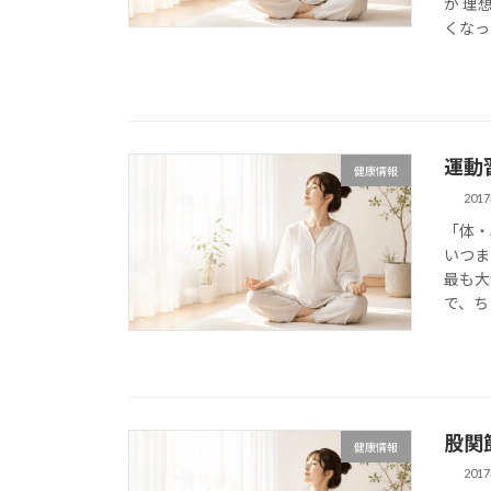
が 理
くなった
運動
健康情報
201
「体・
いつま
最も大
で、ち
股関
健康情報
201