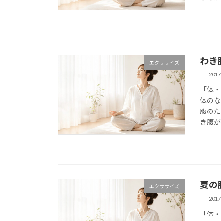
わき
エクササイズ
201
「体・
体のな
腹のた
き腹が
夏の
エクササイズ
201
「体・