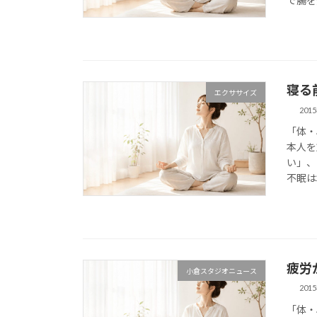
で腸を
寝る
エクササイズ
201
「体・
本人を
い」、
不眠は増
疲労
小倉スタジオニュース
201
「体・