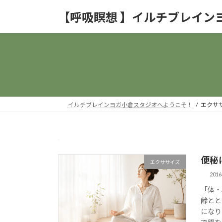
コ
ナ
【呼吸瞑想 】イルチブレイン
ン
ビ
テ
ゲ
ン
ー
ツ
シ
へ
ョ
ス
ン
キ
に
ッ
移
イルチブレインヨガ小倉スタジオへようこそ！
エクサ
プ
動
便秘
エクササイズ
201
「体・
齢とと
になり