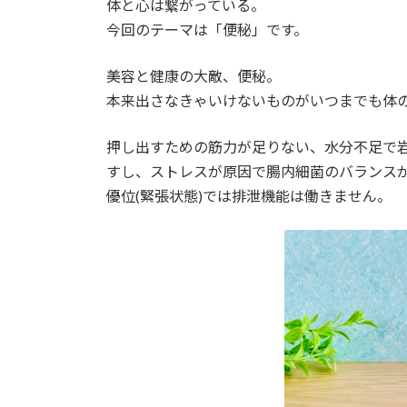
体と心は繋がっている。
:
今回のテーマは「便秘」です。
美容と健康の大敵、便秘。
本来出さなきゃいけないものがいつまでも体
押し出すための筋力が足りない、水分不足で
すし、ストレスが原因で腸内細菌のバランス
優位(緊張状態)では排泄機能は働きません。