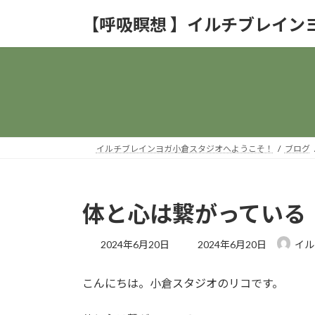
コ
ナ
【呼吸瞑想 】イルチブレイン
ン
ビ
テ
ゲ
ン
ー
ツ
シ
へ
ョ
ス
ン
キ
に
ッ
移
イルチブレインヨガ小倉スタジオへようこそ！
ブログ
プ
動
体と心は繋がっている
最
2024年6月20日
2024年6月20日
イル
終
更
こんにちは。小倉スタジオのリコです。
新
日
時