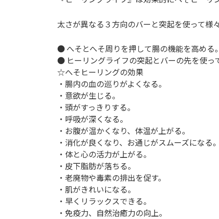
日
時
太さが異なる３方向のバーと突起を使って様
:
● へそとへそ周りを押して腸の機能を高める
● ヒーリングライフの突起とバーの先を使っ
☆へそヒーリングの効果
・腸内の血の巡りがよくなる。
・意欲が生じる。
・頭がすっきりする。
・呼吸が深くなる。
・お腹が温かくなり、体温が上がる。
・消化が良くなり、お通じがスムーズになる
・体と心の活力が上がる。
・皮下脂肪が落ちる。
・老廃物や毒素の排出を促す。
・肌がきれいになる。
・早くリラックスできる。
・免疫力、自然治癒力の向上。