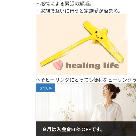
・感情による緊張の解消。
・家族で互いに行うと家族愛が深まる。
へそヒーリングにとっても便利なヒーリングライフ（
前の記事
９月は入会金50％OFFです。