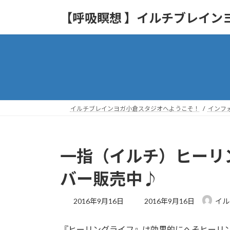
コ
ナ
【呼吸瞑想 】イルチブレイン
ン
ビ
テ
ゲ
ン
ー
ツ
シ
へ
ョ
ス
ン
キ
に
ッ
移
イルチブレインヨガ小倉スタジオへようこそ！
インフ
プ
動
一指（イルチ）ヒーリ
バー販売中♪
最
2016年9月16日
2016年9月16日
イル
終
更
『ヒーリングライフ』は効果的にへそヒーリ
新