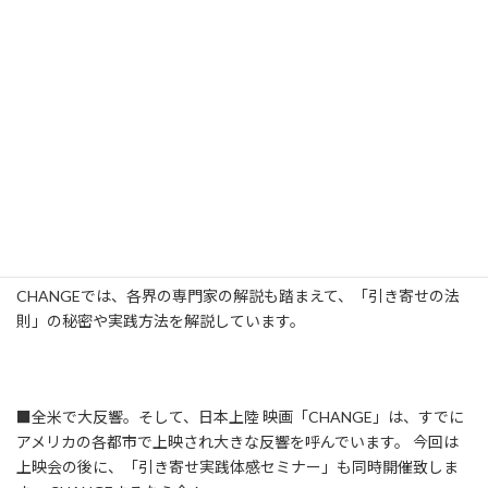
跡的な変化（CHANGE）を起こす。つまり、意志の力があれば、
望むものを引き寄せられるということです。
■脳の力で夢を実現する人たち CHANGEでは、引き寄せの法則を
働かせるキーとなる「脳」に着目し、「思考を現実に変える変換
装置」としての脳の秘密を解き明かします。
脳をよく活用すれば、我々は望む夢をかなえることができます。
夢を成し遂げる一番の妨げになるのは、自分自身の過去の記憶や
習慣、観念、否定的な感情であり、それらを乗り越えるためにも
脳活性化が重要だといいます。
CHANGEでは、各界の専門家の解説も踏まえて、「引き寄せの法
則」の秘密や実践方法を解説しています。
■全米で大反響。そして、日本上陸 映画「CHANGE」は、すでに
アメリカの各都市で上映され大きな反響を呼んでいます。 今回は
上映会の後に、「引き寄せ実践体感セミナー」も同時開催致しま