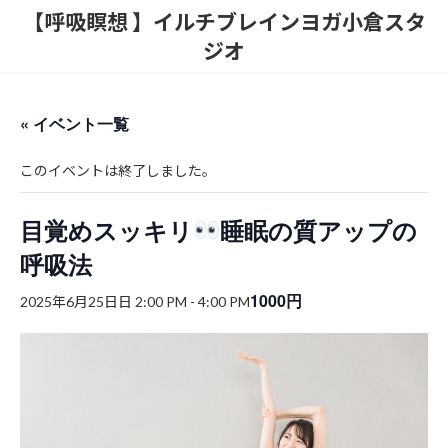
コ
ナ
【呼吸瞑想 】イルチブレインヨガ小倉スタ
ン
ビ
ジオ
テ
ゲ
ン
ー
ツ
シ
へ
ョ
« イベント一覧
ス
ン
キ
に
ッ
移
このイベントは終了しました。
プ
動
目覚めスッキリ
睡眠の質アップの
呼吸法
1000円
2025年6月25日日 2:00 PM
-
4:00 PM