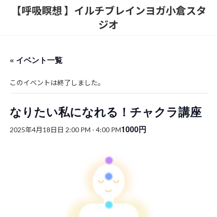
コ
ナ
【呼吸瞑想 】イルチブレインヨガ小倉スタ
ン
ビ
ジオ
テ
ゲ
ン
ー
ツ
シ
へ
ョ
« イベント一覧
ス
ン
キ
に
ッ
移
このイベントは終了しました。
プ
動
なりたい私になれる！チャクラ講座
1000円
2025年4月18日日 2:00 PM
-
4:00 PM