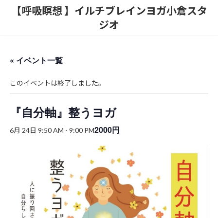
コ
ナ
【呼吸瞑想 】イルチブレインヨガ小倉スタ
ン
ビ
ジオ
テ
ゲ
ン
ー
ツ
シ
へ
ョ
« イベント一覧
ス
ン
キ
に
ッ
移
このイベントは終了しました。
プ
動
『自分軸』整うヨガ
2000円
6月 24日 9:50 AM
-
9:00 PM