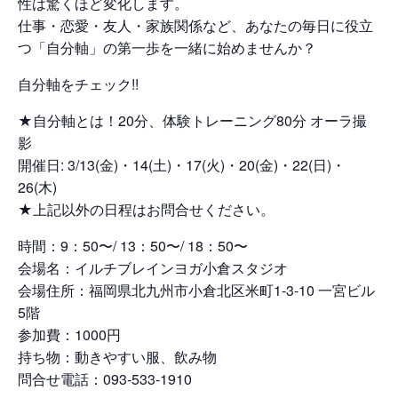
性は驚くほど変化します。
仕事・恋愛・友人・家族関係など、あなたの毎日に役立
つ「自分軸」の第一歩を一緒に始めませんか？
自分軸をチェック!!
★自分軸とは！20分、体験トレーニング80分 オーラ撮
影
開催日: 3/13(金)・14(土)・17(火)・20(金)・22(日)・
26(木)
★上記以外の日程はお問合せください。
時間：9：50〜/ 13：50〜/ 18：50〜
会場名：イルチブレインヨガ小倉スタジオ
会場住所：福岡県北九州市小倉北区米町1-3-10 一宮ビル
5階
参加費：1000円
持ち物：動きやすい服、飲み物
問合せ電話：093-533-1910