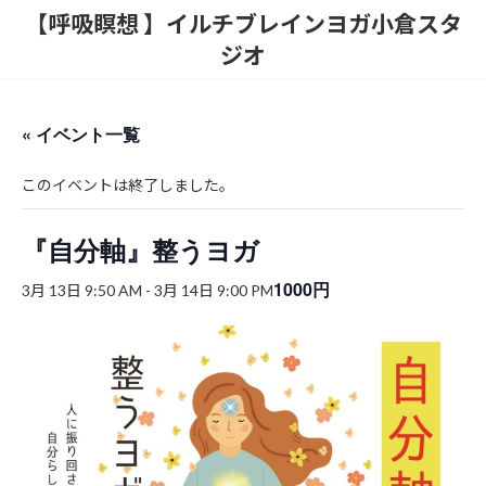
コ
ナ
【呼吸瞑想 】イルチブレインヨガ小倉スタ
ン
ビ
ジオ
テ
ゲ
ン
ー
ツ
シ
へ
ョ
« イベント一覧
ス
ン
キ
に
ッ
移
このイベントは終了しました。
プ
動
『自分軸』整うヨガ
1000円
3月 13日 9:50 AM
-
3月 14日 9:00 PM